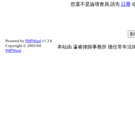
您還不是論壇會員,請先
註冊
Powered by
PHPWind
v1.3.6
Copyright © 2003-04
本站由
瀛睿律師事務所
擔任常年法律
PHPWind