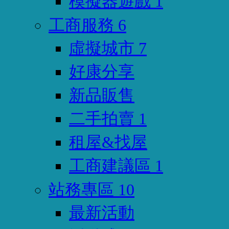
模擬器遊戲
1
工商服務
6
虛擬城市
7
好康分享
新品販售
二手拍賣
1
租屋&找屋
工商建議區
1
站務專區
10
最新活動