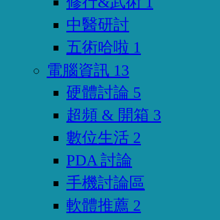
修行&武術
1
中醫研討
五術哈啦
1
電腦資訊
13
硬體討論
5
超頻 & 開箱
3
數位生活
2
PDA 討論
手機討論區
軟體推薦
2