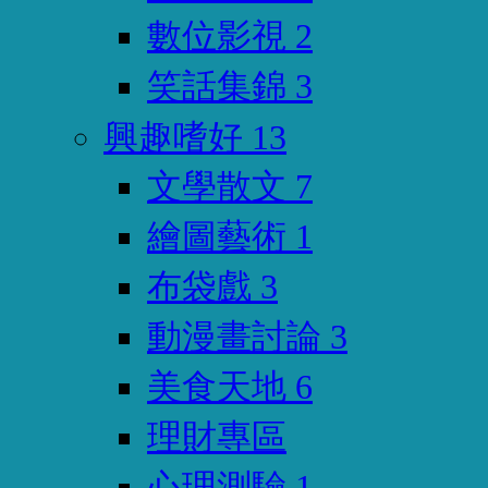
數位影視
2
笑話集錦
3
興趣嗜好
13
文學散文
7
繪圖藝術
1
布袋戲
3
動漫畫討論
3
美食天地
6
理財專區
心理測驗
1