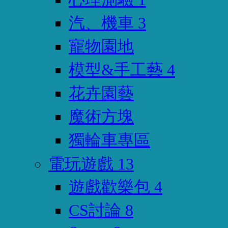
汽、機車
3
寵物園地
模型&手工藝
4
花卉園藝
魔術方塊
獨輪車專區
電玩遊戲
13
遊戲歡樂包
4
CS討論
8