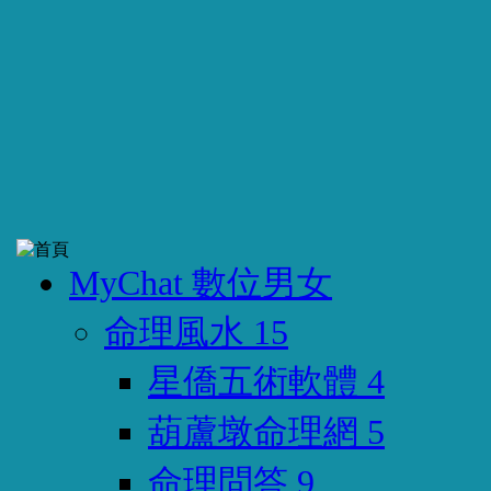
MyChat 數位男女
命理風水
15
星僑五術軟體
4
葫蘆墩命理網
5
命理問答
9