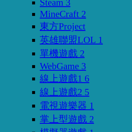
Steam
3
MineCraft
2
東方Project
英雄聯盟LOL
1
單機遊戲
2
WebGame
3
線上遊戲1
6
線上遊戲2
5
電視遊樂器
1
掌上型遊戲
2