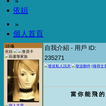
»
依姮
»
個人首頁
頭像
自我介紹
- 用戶 ID:
依姮
235271
[搜尋文
當 你 能 飛 的