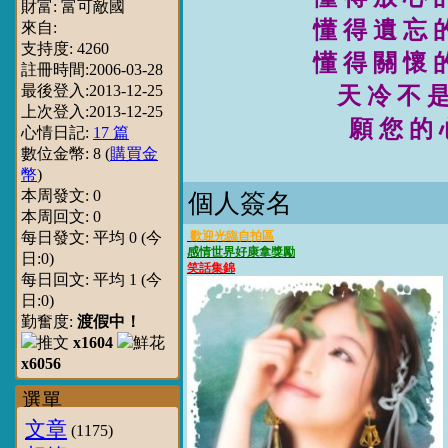
財富:
富可敵國
懂 得 遺 忘
來自:
支持度:
4260
懂 得 關 懷
註冊時間:
2006-03-28
最後登入:
2013-12-25
天 冷 不 
上次登入:
2013-12-25
願 您 的 心
心情日記:
17 篇
數位金幣:
8
(
購買金
幣
)
本周發文:
0
個人簽名
本周回文:
0
每日發文: 平均
0
(今
歡迎光臨自拍區
感情世界好康拿獎勵
日:
0
)
笑話集錦
每日回文: 平均
1
(今
日:
0
)
勤奮度:
渡假中！
x1604
x6056
選單
文章
(1175)