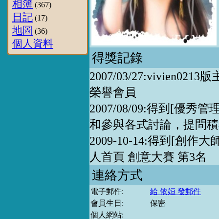
相簿
(367)
日記
(17)
地圖
(36)
個人資料
得獎記錄
2007/03/27:vivie
榮譽會員
2007/08/09:得到[
和參與各式討論，提問積
2009-10-14:得到[創
人首頁 創意大賽 第3名
連絡方式
電子郵件:
給 依姮 發郵件
會員生日:
保密
個人網站: