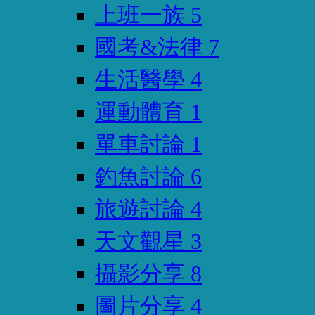
上班一族
5
國考&法律
7
生活醫學
4
運動體育
1
單車討論
1
釣魚討論
6
旅遊討論
4
天文觀星
3
攝影分享
8
圖片分享
4