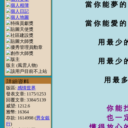
當 你 能 夢 的
當 你 能 愛 的
用 最 少 
用 最 少 
版主 (風雲人物)
用 最 多
詳細資料
版區:
感情世界
發表文章:
1175
/
1253
回覆文章:
3384
/
5139
威望:
1212.6
你 能 
雅幣:
16364
也 一 
存款:
1614998
(
男女銀
行
)
懂 得 放 心