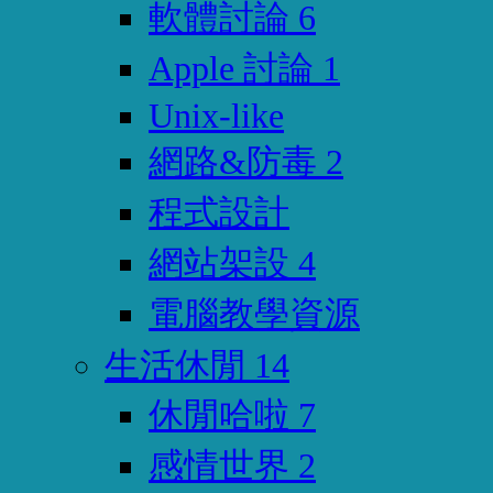
軟體討論
6
Apple 討論
1
Unix-like
網路&防毒
2
程式設計
網站架設
4
電腦教學資源
生活休閒
14
休閒哈啦
7
感情世界
2