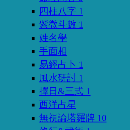
四柱八字
1
紫微斗數
1
姓名學
手面相
易經占卜
1
風水研討
1
擇日&三式
1
西洋占星
無視論塔羅牌
10