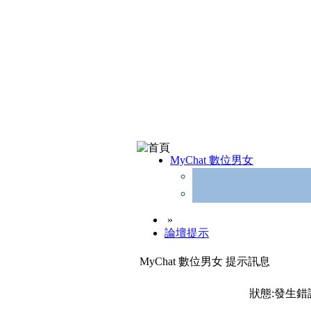
MyChat 數位男女
»
論壇提示
MyChat 數位男女 提示訊息
狀態:發生錯誤