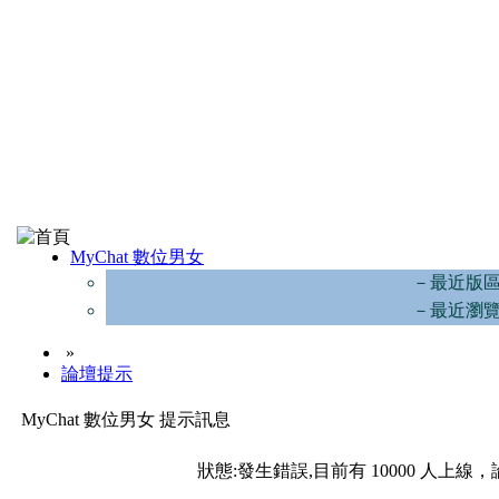
MyChat 數位男女
－最近版
－最近瀏
»
論壇提示
MyChat 數位男女 提示訊息
狀態:發生錯誤,目前有 10000 人上線