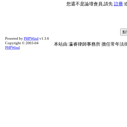
您還不是論壇會員,請先
註冊
Powered by
PHPWind
v1.3.6
Copyright © 2003-04
本站由
瀛睿律師事務所
擔任常年法律
PHPWind