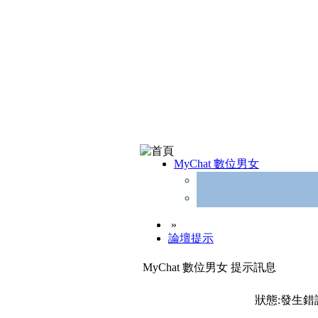
MyChat 數位男女
»
論壇提示
MyChat 數位男女 提示訊息
狀態:發生錯誤