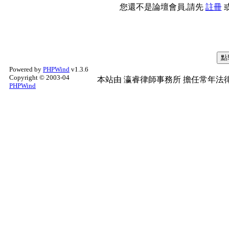
您還不是論壇會員,請先
註冊
Powered by
PHPWind
v1.3.6
Copyright © 2003-04
本站由
瀛睿律師事務所
擔任常年法律
PHPWind