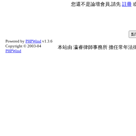
您還不是論壇會員,請先
註冊
Powered by
PHPWind
v1.3.6
Copyright © 2003-04
本站由
瀛睿律師事務所
擔任常年法律
PHPWind