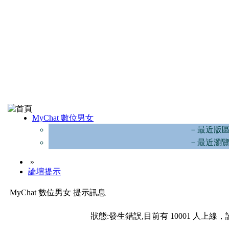
MyChat 數位男女
－最近版
－最近瀏
»
論壇提示
MyChat 數位男女 提示訊息
狀態:發生錯誤,目前有 10001 人上線