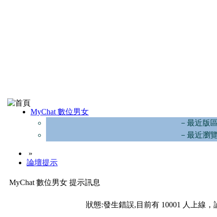
MyChat 數位男女
－最近版
－最近瀏
»
論壇提示
MyChat 數位男女 提示訊息
狀態:發生錯誤,目前有 10001 人上線