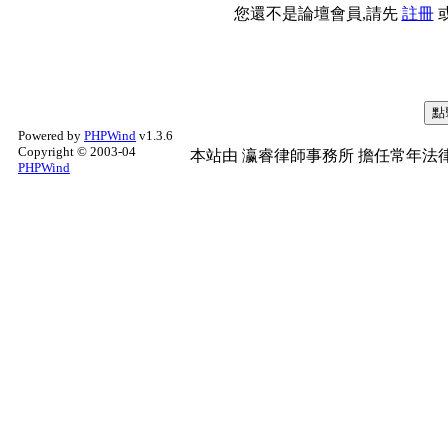
您還不是論壇會員,請先
註冊
Powered by
PHPWind
v1.3.6
Copyright © 2003-04
本站由
瀛睿律師事務所
擔任常年法律
PHPWind