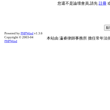
您還不是論壇會員,請先
註冊
Powered by
PHPWind
v1.3.6
Copyright © 2003-04
本站由
瀛睿律師事務所
擔任常年法律
PHPWind