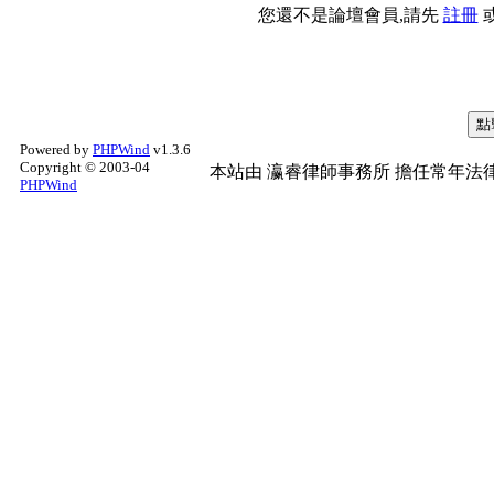
您還不是論壇會員,請先
註冊
Powered by
PHPWind
v1.3.6
Copyright © 2003-04
本站由
瀛睿律師事務所
擔任常年法律
PHPWind