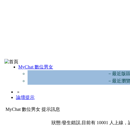
MyChat 數位男女
－最近版
－最近瀏
»
論壇提示
MyChat 數位男女 提示訊息
狀態:發生錯誤,目前有 10001 人上線