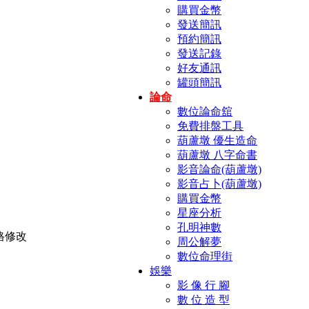
購買金幣
發送簡訊
預約簡訊
發送記錄
好友通訊
罐頭簡訊
論命
數位論命舘
免費排盤工具
葫蘆墩 優生造命
葫蘆墩 八字命書
影音論命(葫蘆墩)
影音占卜(葫蘆墩)
購買金幣
星座分析
孔明神數
周公解夢
數位命理街
娛樂
影 像 行 腳
數 位 造 型