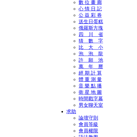
數 位 畫 廊
心 情 日 記
公 益 彩 券
送生日蛋糕
俄羅斯方塊
四 川 省
猜 數 字
比 大 小
泡 泡 龍
許 願 池
萬 年 曆
經 期 計 算
體 重 測 量
音 樂 點 播
衛 星 地 圖
時間戳字幕
男女聊天室
求助
論壇守則
會員等級
會員權限