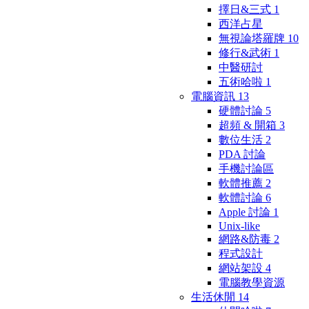
擇日&三式
1
西洋占星
無視論塔羅牌
10
修行&武術
1
中醫研討
五術哈啦
1
電腦資訊
13
硬體討論
5
超頻 & 開箱
3
數位生活
2
PDA 討論
手機討論區
軟體推薦
2
軟體討論
6
Apple 討論
1
Unix-like
網路&防毒
2
程式設計
網站架設
4
電腦教學資源
生活休閒
14