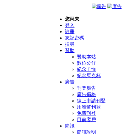
您尚未
登入
註冊
忘記密碼
搜尋
贊助
贊助本站
數位公仔
紀念Ｔ恤
紀念馬克杯
廣告
刊登廣告
廣告價格
線上申請刊登
用雅幣刊登
免費刊登
目前客戶
簡訊
簡訊說明