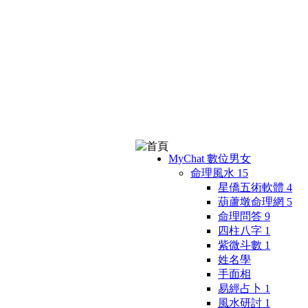
MyChat 數位男女
命理風水
15
星僑五術軟體
4
葫蘆墩命理網
5
命理問答
9
四柱八字
1
紫微斗數
1
姓名學
手面相
易經占卜
1
風水研討
1