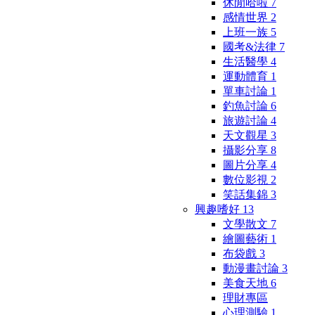
休閒哈啦
7
感情世界
2
上班一族
5
國考&法律
7
生活醫學
4
運動體育
1
單車討論
1
釣魚討論
6
旅遊討論
4
天文觀星
3
攝影分享
8
圖片分享
4
數位影視
2
笑話集錦
3
興趣嗜好
13
文學散文
7
繪圖藝術
1
布袋戲
3
動漫畫討論
3
美食天地
6
理財專區
心理測驗
1