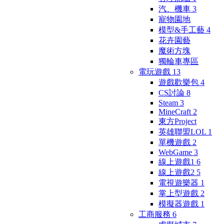
汽、機車
3
寵物園地
模型&手工藝
4
花卉園藝
魔術方塊
獨輪車專區
電玩遊戲
13
遊戲歡樂包
4
CS討論
8
Steam
3
MineCraft
2
東方Project
英雄聯盟LOL
1
單機遊戲
2
WebGame
3
線上遊戲1
6
線上遊戲2
5
電視遊樂器
1
掌上型遊戲
2
模擬器遊戲
1
工商服務
6