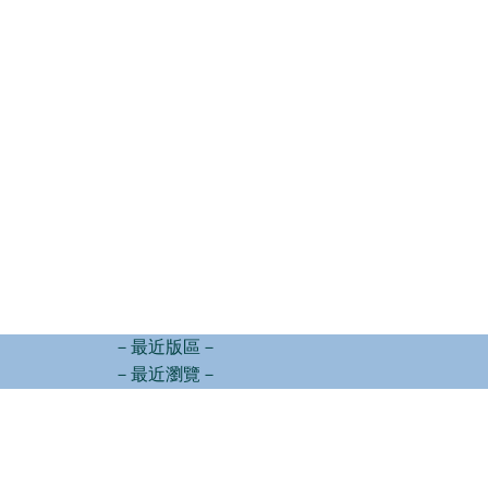
－最近版區－
－最近瀏覽－