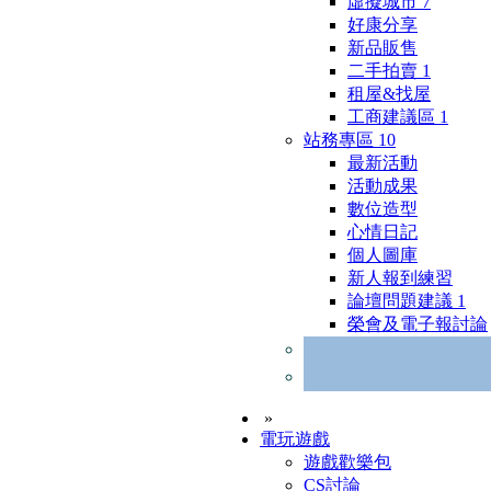
虛擬城市
7
好康分享
新品販售
二手拍賣
1
租屋&找屋
工商建議區
1
站務專區
10
最新活動
活動成果
數位造型
心情日記
個人圖庫
新人報到練習
論壇問題建議
1
榮會及電子報討論
»
電玩遊戲
遊戲歡樂包
CS討論