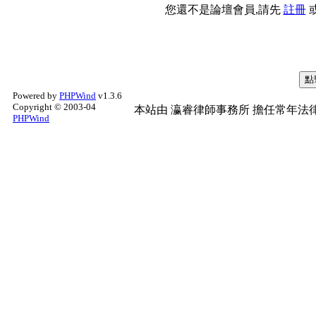
您還不是論壇會員,請先
註冊
Powered by
PHPWind
v1.3.6
Copyright © 2003-04
本站由
瀛睿律師事務所
擔任常年法律
PHPWind