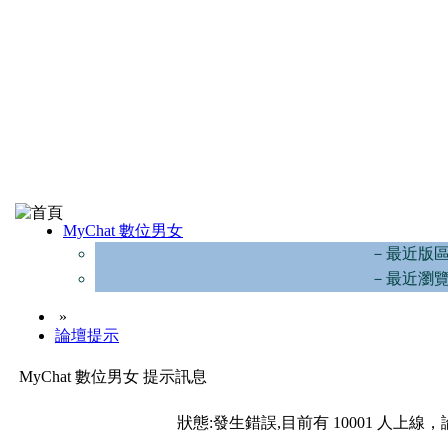
MyChat 數位男女
－最近版
－最近瀏
»
論壇提示
MyChat 數位男女 提示訊息
狀態:發生錯誤,目前有 10001 人上線