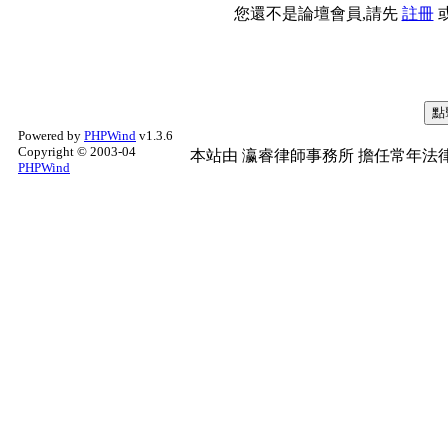
您還不是論壇會員,請先
註冊
Powered by
PHPWind
v1.3.6
Copyright © 2003-04
本站由
瀛睿律師事務所
擔任常年法律
PHPWind