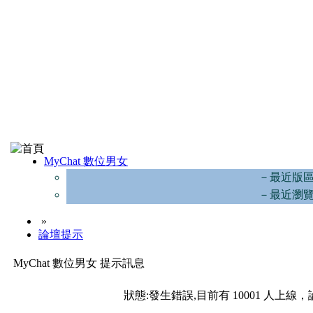
MyChat 數位男女
－最近版
－最近瀏
»
論壇提示
MyChat 數位男女 提示訊息
狀態:發生錯誤,目前有 10001 人上線