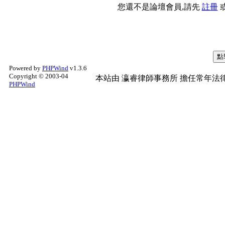
您還不是論壇會員,請先
註冊
Powered by
PHPWind
v1.3.6
Copyright © 2003-04
本站由
瀛睿律師事務所
擔任常年法律
PHPWind