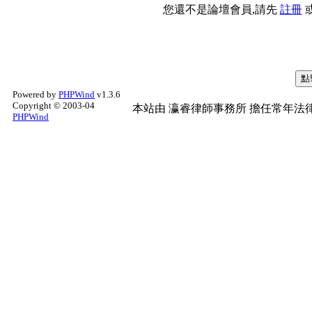
您還不是論壇會員,請先
註冊
Powered by
PHPWind
v1.3.6
Copyright © 2003-04
本站由
瀛睿律師事務所
擔任常年法律
PHPWind