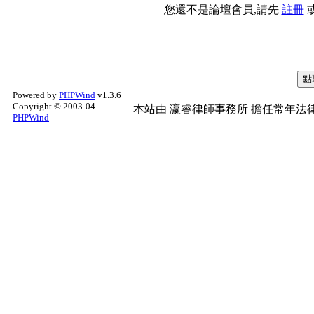
您還不是論壇會員,請先
註冊
Powered by
PHPWind
v1.3.6
Copyright © 2003-04
本站由
瀛睿律師事務所
擔任常年法律
PHPWind