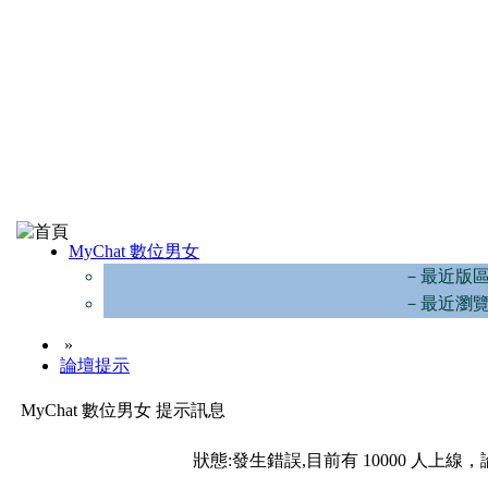
MyChat 數位男女
－最近版
－最近瀏
»
論壇提示
MyChat 數位男女 提示訊息
狀態:發生錯誤,目前有 10000 人上線