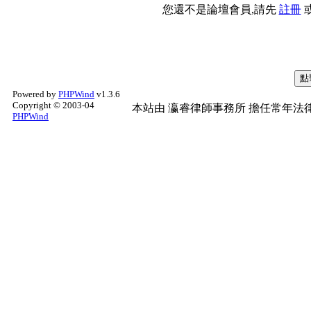
您還不是論壇會員,請先
註冊
Powered by
PHPWind
v1.3.6
Copyright © 2003-04
本站由
瀛睿律師事務所
擔任常年法律
PHPWind