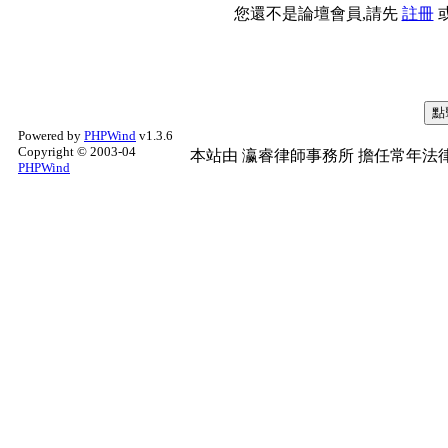
您還不是論壇會員,請先
註冊
Powered by
PHPWind
v1.3.6
Copyright © 2003-04
本站由
瀛睿律師事務所
擔任常年法律
PHPWind