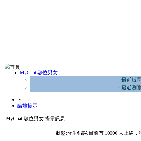
MyChat 數位男女
－最近版
－最近瀏
»
論壇提示
MyChat 數位男女 提示訊息
狀態:發生錯誤,目前有 10000 人上線