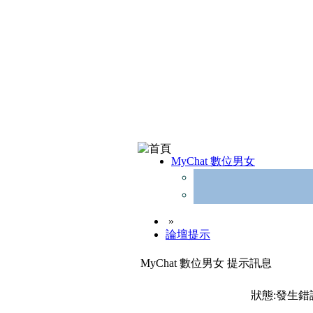
MyChat 數位男女
»
論壇提示
MyChat 數位男女 提示訊息
狀態:發生錯誤