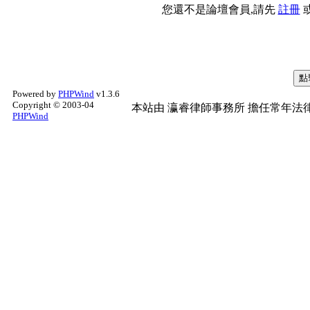
您還不是論壇會員,請先
註冊
Powered by
PHPWind
v1.3.6
Copyright © 2003-04
本站由
瀛睿律師事務所
擔任常年法律
PHPWind