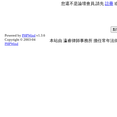
您還不是論壇會員,請先
註冊
Powered by
PHPWind
v1.3.6
Copyright © 2003-04
本站由
瀛睿律師事務所
擔任常年法律
PHPWind