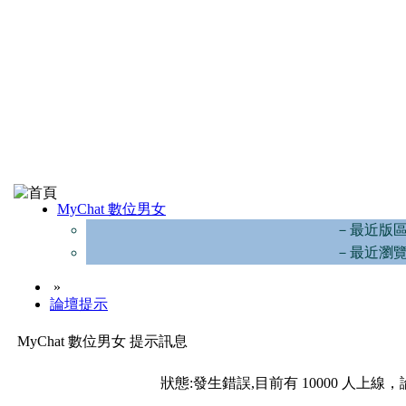
MyChat 數位男女
－最近版
－最近瀏
»
論壇提示
MyChat 數位男女 提示訊息
狀態:發生錯誤,目前有 10000 人上線