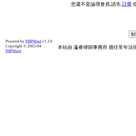
您還不是論壇會員,請先
註冊
Powered by
PHPWind
v1.3.6
Copyright © 2003-04
本站由
瀛睿律師事務所
擔任常年法律
PHPWind