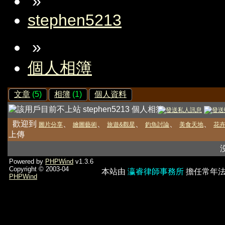
»
stephen5213
»
個人相簿
文章
(5)
相簿
(1)
個人資料
stephen5213 個人相簿
歡迎到
、
、
、
、
、
圖片分享
繪圖藝術
旅遊&觀星
釣魚討論
美食天地
花
上傳
Powered by
PHPWind
v1.3.6
Copyright © 2003-04
本站由
瀛睿律師事務所
擔任常年法
PHPWind