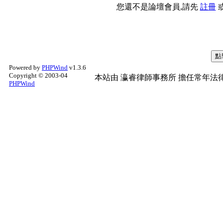
您還不是論壇會員,請先
註冊
Powered by
PHPWind
v1.3.6
Copyright © 2003-04
本站由
瀛睿律師事務所
擔任常年法律
PHPWind