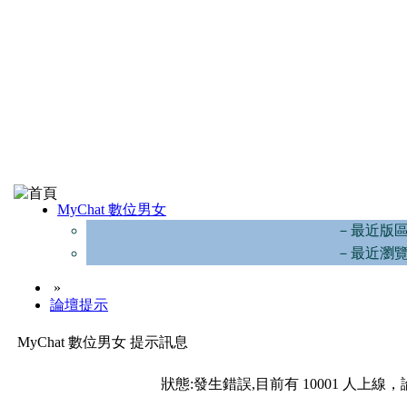
MyChat 數位男女
－最近版
－最近瀏
»
論壇提示
MyChat 數位男女 提示訊息
狀態:發生錯誤,目前有 10001 人上線