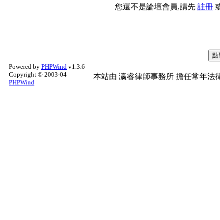
您還不是論壇會員,請先
註冊
Powered by
PHPWind
v1.3.6
Copyright © 2003-04
本站由
瀛睿律師事務所
擔任常年法律
PHPWind