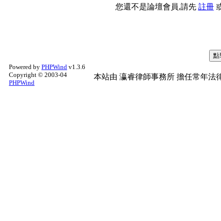
您還不是論壇會員,請先
註冊
Powered by
PHPWind
v1.3.6
Copyright © 2003-04
本站由
瀛睿律師事務所
擔任常年法律
PHPWind