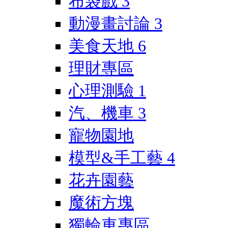
布袋戲
3
動漫畫討論
3
美食天地
6
理財專區
心理測驗
1
汽、機車
3
寵物園地
模型&手工藝
4
花卉園藝
魔術方塊
獨輪車專區