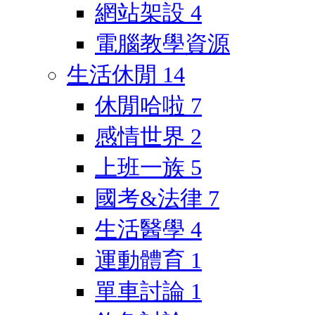
網站架設
4
電腦教學資源
生活休閒
14
休閒哈啦
7
感情世界
2
上班一族
5
國考&法律
7
生活醫學
4
運動體育
1
單車討論
1