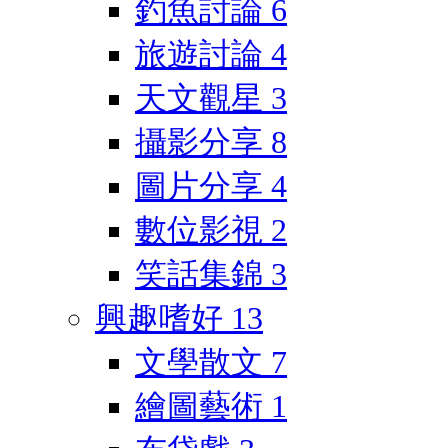
釣魚討論
6
旅遊討論
4
天文觀星
3
攝影分享
8
圖片分享
4
數位影視
2
笑話集錦
3
興趣嗜好
13
文學散文
7
繪圖藝術
1