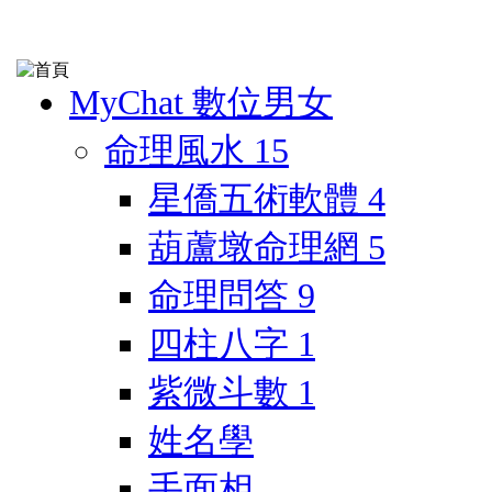
MyChat 數位男女
命理風水
15
星僑五術軟體
4
葫蘆墩命理網
5
命理問答
9
四柱八字
1
紫微斗數
1
姓名學
手面相