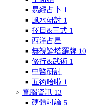
易經占卜
1
風水研討
1
擇日&三式
1
西洋占星
無視論塔羅牌
10
修行&武術
1
中醫研討
五術哈啦
1
電腦資訊
13
硬體討論
5