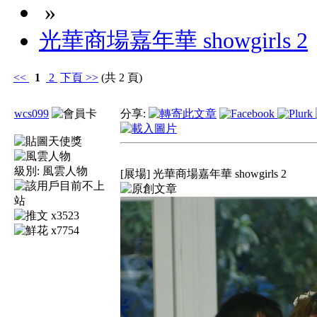
»
光華商場嘉年華 showgirls 2
<<
1
2
下頁
>>
(共 2 頁)
wcs099
分享:
級別:
風雲人物
[展場] 光華商場嘉年華 showgirls 2
x3523
x7754