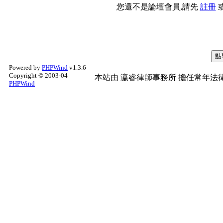
您還不是論壇會員,請先
註冊
Powered by
PHPWind
v1.3.6
Copyright © 2003-04
本站由
瀛睿律師事務所
擔任常年法律
PHPWind