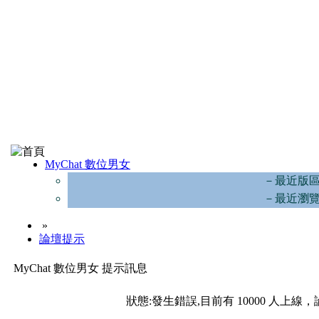
MyChat 數位男女
－最近版
－最近瀏
»
論壇提示
MyChat 數位男女 提示訊息
狀態:發生錯誤,目前有 10000 人上線