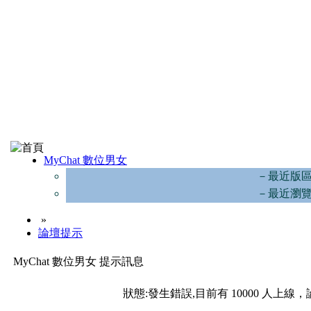
MyChat 數位男女
－最近版
－最近瀏
»
論壇提示
MyChat 數位男女 提示訊息
狀態:發生錯誤,目前有 10000 人上線