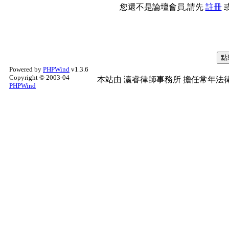
您還不是論壇會員,請先
註冊
Powered by
PHPWind
v1.3.6
Copyright © 2003-04
本站由
瀛睿律師事務所
擔任常年法律
PHPWind