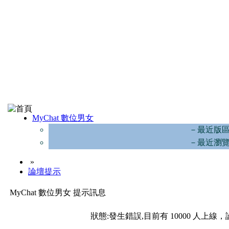
MyChat 數位男女
－最近版
－最近瀏
»
論壇提示
MyChat 數位男女 提示訊息
狀態:發生錯誤,目前有 10000 人上線