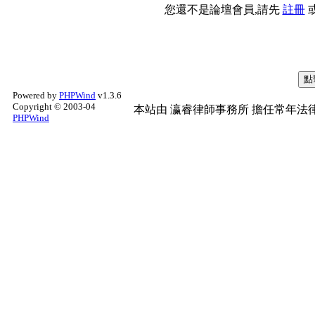
您還不是論壇會員,請先
註冊
Powered by
PHPWind
v1.3.6
Copyright © 2003-04
本站由
瀛睿律師事務所
擔任常年法律
PHPWind