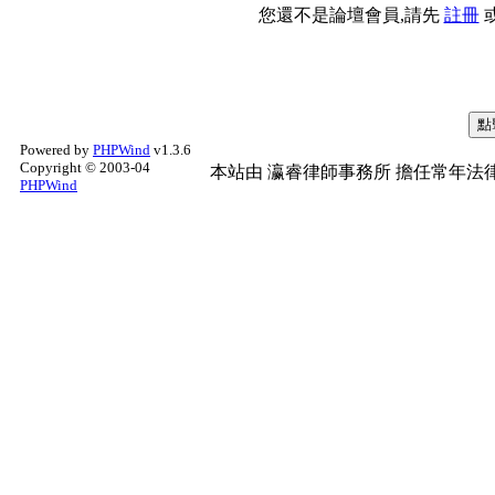
您還不是論壇會員,請先
註冊
Powered by
PHPWind
v1.3.6
Copyright © 2003-04
本站由
瀛睿律師事務所
擔任常年法律
PHPWind