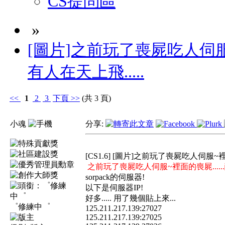
CS提問區
»
[圖片]之前玩了喪屍吃人伺服~裡
有人在天上飛.....
<<
1
2
3
下頁
>>
(共 3 頁)
小魂
分享:
[CS1.6] [圖片]之前玩了喪屍吃人伺服~裡面
之前玩了喪屍吃人伺服~裡面的喪屍......酷0
sorpack的伺服器!
以下是伺服器IP!
好多..... 用了幾個貼上來...
゜修練中゜
125.211.217.139:27027
125.211.217.139:27025