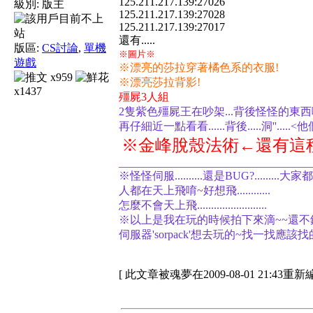
125.211.217.139:27026
級別:
版主
125.211.217.139:27028
125.211.217.139:27017
還有.....
版區:
CS討論
,
單機
※圖片※
遊戲
※漂亮的莎拉穿著橘色系的衣服!
x959
※漂亮莎拉背影!
x1437
殭屍3人組
2隻紫色殭屍王在
吵架...背後怪怪的東西咧
再仔細近一點看看......背後.....洞''.....<他們
※金峰脫殼法術←還有這種東
__________________________________
※怪怪伺服..........還是BUG?.........
人都在天上飛唷~好想飛............
怎麼不會天上飛.........................
※以上是我在玩的時候拍下來滴~~還不錯拉0.0
伺服器'sorpack'想去玩的~找一找應該找
[ 此文章被魂夢在2009-08-01 21:43重新