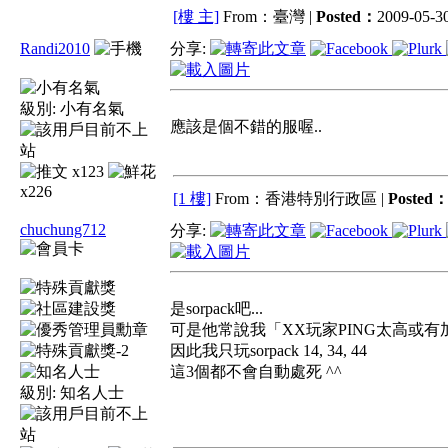
[樓 主]
From：臺灣 |
Posted：
2009-05-30
Randi2010
分享:
級別:
小有名氣
應該是個不錯的服喔..
x123
x226
[1 樓]
From：香港特別行政區 |
Posted
chuchung712
分享:
是sorpack吧...
可是他常說我「XX玩家PING太高或
因此我只玩sorpack 14, 34, 44
這3個都不會自動處死 ^^
級別:
知名人士