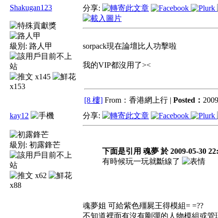
Shakugan123
分享:
級別:
路人甲
sorpack現在論壇比人功擊啦
我的VIP都沒用了><
x145
x153
[8 樓]
From：香港網上行 |
Posted：
2009
kay12
分享:
級別:
初露鋒芒
下面是引用 魂夢 於 2009-05-30 22
有時候玩一玩就斷線了
x62
x88
魂夢姐 可給紫色殭屍王得模組= =??
不知道裡面有沒有剛彈的人物模組或管理員