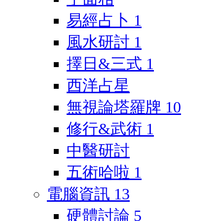
易經占卜
1
風水研討
1
擇日&三式
1
西洋占星
無視論塔羅牌
10
修行&武術
1
中醫研討
五術哈啦
1
電腦資訊
13
硬體討論
5