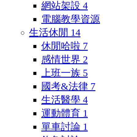
網站架設
4
電腦教學資源
生活休閒
14
休閒哈啦
7
感情世界
2
上班一族
5
國考&法律
7
生活醫學
4
運動體育
1
單車討論
1