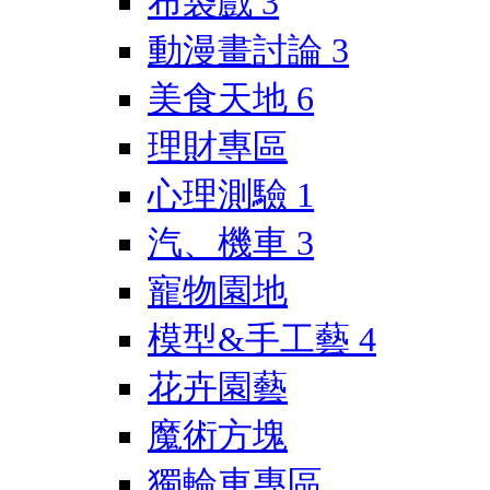
布袋戲
3
動漫畫討論
3
美食天地
6
理財專區
心理測驗
1
汽、機車
3
寵物園地
模型&手工藝
4
花卉園藝
魔術方塊
獨輪車專區