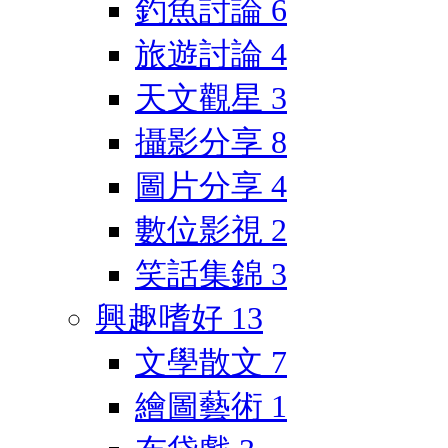
釣魚討論
6
旅遊討論
4
天文觀星
3
攝影分享
8
圖片分享
4
數位影視
2
笑話集錦
3
興趣嗜好
13
文學散文
7
繪圖藝術
1