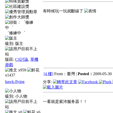
有時候玩一玩就斷線了
゜修練中゜
級別:
版主
版區:
CS討論
,
單機
遊戲
x959
[4 樓]
From：臺灣 |
Posted：
2009-05-30 
x1437
hawk-flying
分享:
級別:
小人物
一看就是索沛服务器！！
x0
x6