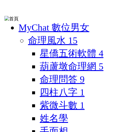
MyChat 數位男女
命理風水
15
星僑五術軟體
4
葫蘆墩命理網
5
命理問答
9
四柱八字
1
紫微斗數
1
姓名學
手面相