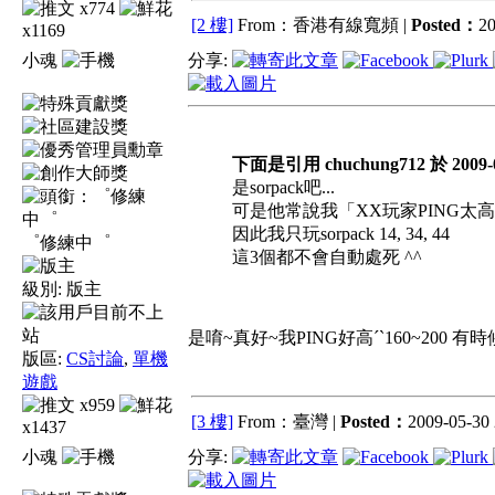
x774
[2 樓]
From：香港有線寬頻 |
Posted：
20
x1169
小魂
分享:
下面是引用 chuchung712 於 2009-0
是sorpack吧...
可是他常說我「XX玩家PING太
因此我只玩sorpack 14, 34, 44
゜修練中゜
這3個都不會自動處死 ^^
級別:
版主
是唷~真好~我PING好高ˊˋ160~200 有時
版區:
CS討論
,
單機
遊戲
x959
[3 樓]
From：臺灣 |
Posted：
2009-05-30 
x1437
小魂
分享: