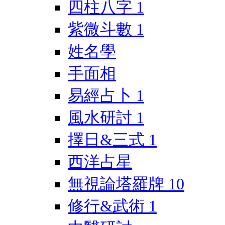
四柱八字
1
紫微斗數
1
姓名學
手面相
易經占卜
1
風水研討
1
擇日&三式
1
西洋占星
無視論塔羅牌
10
修行&武術
1