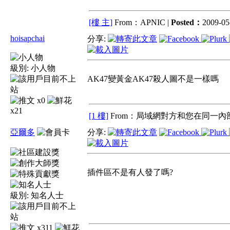
[樓 主]
From：APNIC |
Posted：
2009-05-
hoisapchai
分享:
級別:
小人物
AK47變黃金AK47殺人圖不是一樣嗎
x0
x21
[1 樓]
From：局域網對方和您在同一內部
亞爾多
分享:
插件區不是有人發了嗎?
級別:
知名人士
x311