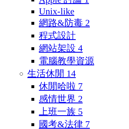
Unix-like
網路&防毒
2
程式設計
網站架設
4
電腦教學資源
生活休閒
14
休閒哈啦
7
感情世界
2
上班一族
5
國考&法律
7