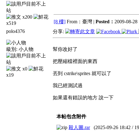
x200
[8 樓]
From：臺灣 |
Posted：
2009-08-28 
x519
polo4376
分享:
級別:
小人物
幫你改好了
把壓縮檔裡面的東西
x0
丟到 cstrike\sprites 就可以了
x19
我已經測試過
如果還有錯誤的地方 說一下
本帖包含附件
殺人圖.rar
(
2025-09-26 18:42
/
1