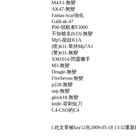
M4A1-無變
AK47-無變
Famas-Scar強化
Galil-ak-47
P90-領航者F2000
不知槍名(b33)-無變
Mp5-龍紋K1A
(匪)b31-單持Mp7A1
(警)b31-無變
XM1014-閃靈獵手
M3-無變
Deagle-無變
FiveSeven-無變
p228-無變
usp-無變
glock18-無變
knife-背刺短刀
C4-CSO的C4
[ 此文章被kay12在2009-05-18 13:32重新