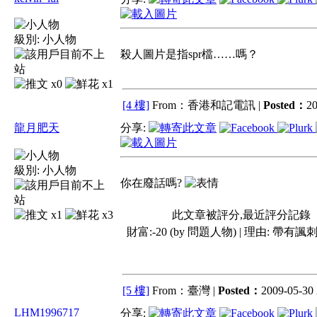
級別:
小人物
殺人圖片是指spr檔……嗎？
x0
x1
[4 樓]
From：香港和記電訊 |
Posted：
20
龍月肥天
分享:
級別:
小人物
你在廢話嗎?
x1
x3
此文章被評分,最近評分記錄
財富:-20 (by 問題人物) | 理由:
帶有諷刺
[5 樓]
From：臺灣 |
Posted：
2009-05-30 
LHM1996717
分享: