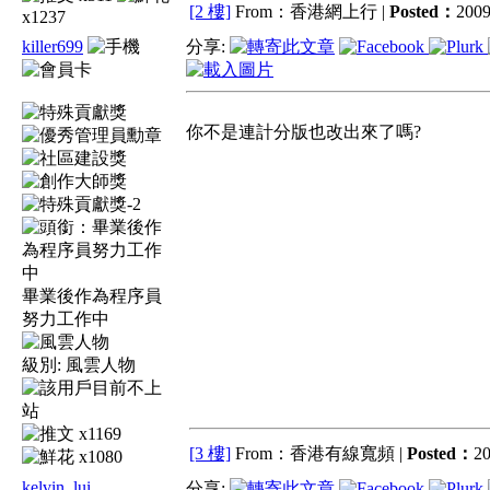
[2 樓]
From：香港網上行 |
Posted：
2009
x1237
killer699
分享:
你不是連計分版也改出來了嗎?
畢業後作為程序員
努力工作中
級別:
風雲人物
x1169
[3 樓]
From：香港有線寬頻 |
Posted：
20
x1080
kelvin_lui
分享: