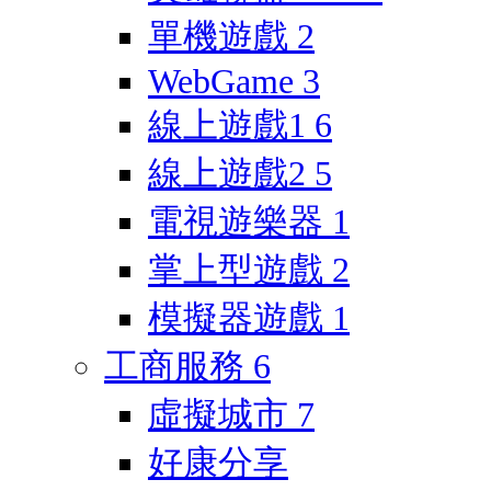
單機遊戲
2
WebGame
3
線上遊戲1
6
線上遊戲2
5
電視遊樂器
1
掌上型遊戲
2
模擬器遊戲
1
工商服務
6
虛擬城市
7
好康分享