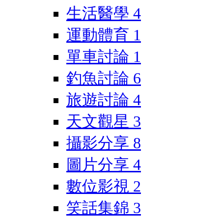
生活醫學
4
運動體育
1
單車討論
1
釣魚討論
6
旅遊討論
4
天文觀星
3
攝影分享
8
圖片分享
4
數位影視
2
笑話集錦
3