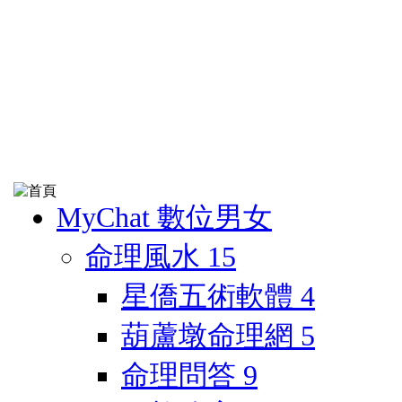
MyChat 數位男女
命理風水
15
星僑五術軟體
4
葫蘆墩命理網
5
命理問答
9