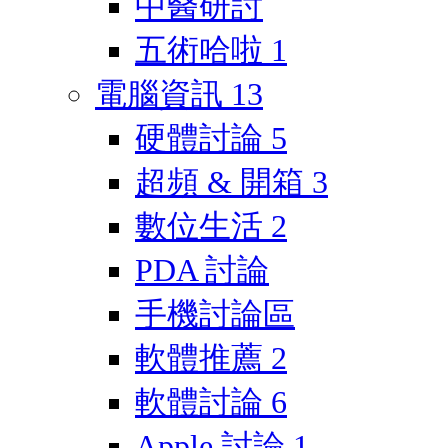
中醫研討
五術哈啦
1
電腦資訊
13
硬體討論
5
超頻 & 開箱
3
數位生活
2
PDA 討論
手機討論區
軟體推薦
2
軟體討論
6
Apple 討論
1