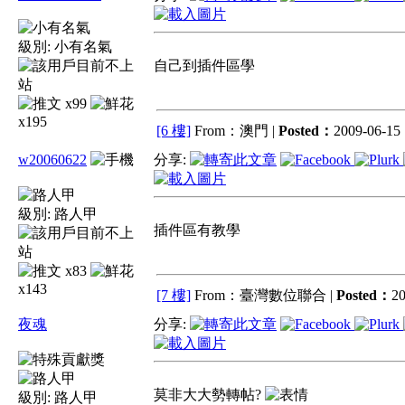
級別:
小有名氣
自己到插件區學
x99
x195
[6 樓]
From：澳門 |
Posted：
2009-06-15 
w20060622
分享:
級別:
路人甲
插件區有教學
x83
x143
[7 樓]
From：臺灣數位聯合 |
Posted：
20
夜魂
分享:
莫非大大勢轉帖?
級別:
路人甲