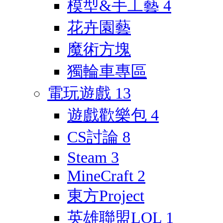
模型&手工藝
4
花卉園藝
魔術方塊
獨輪車專區
電玩遊戲
13
遊戲歡樂包
4
CS討論
8
Steam
3
MineCraft
2
東方Project
英雄聯盟LOL
1