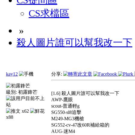
CS提問區
CS求檔區
»
殺人圖片誰可以幫我改一下
kay12
分享:
級別:
初露鋒芒
[1.6] 殺人圖片誰可以幫我改一下
AWP-鷹眼
scout-普通輕g
x62
SG550-sl8追擊
x88
M249-MG3機槍
SG552-cv-47改60R補給箱的
AUG-迷M4