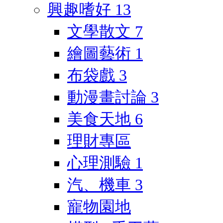
興趣嗜好
13
文學散文
7
繪圖藝術
1
布袋戲
3
動漫畫討論
3
美食天地
6
理財專區
心理測驗
1
汽、機車
3
寵物園地