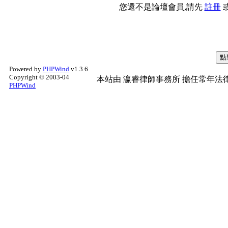
您還不是論壇會員,請先
註冊
Powered by
PHPWind
v1.3.6
Copyright © 2003-04
本站由
瀛睿律師事務所
擔任常年法律
PHPWind