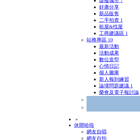
虛擬城市
7
好康分享
新品販售
二手拍賣
1
租屋&找屋
工商建議區
1
站務專區
10
最新活動
活動成果
數位造型
心情日記
個人圖庫
新人報到練習
論壇問題建議
1
榮會及電子報討論
»
休閒哈啦
網友自唱
網友自拍