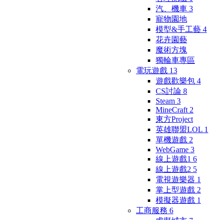
汽、機車
3
寵物園地
模型&手工藝
4
花卉園藝
魔術方塊
獨輪車專區
電玩遊戲
13
遊戲歡樂包
4
CS討論
8
Steam
3
MineCraft
2
東方Project
英雄聯盟LOL
1
單機遊戲
2
WebGame
3
線上遊戲1
6
線上遊戲2
5
電視遊樂器
1
掌上型遊戲
2
模擬器遊戲
1
工商服務
6