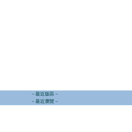
－最近版區－
－最近瀏覽－