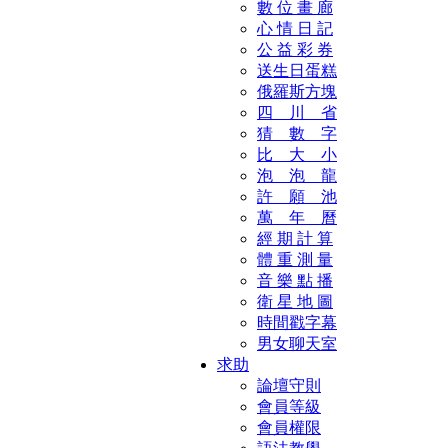
數 位 畫 廊
心 情 日 記
公 益 彩 券
送生日蛋糕
俄羅斯方塊
四 川 省
猜 數 字
比 大 小
泡 泡 龍
許 願 池
萬 年 曆
經 期 計 算
體 重 測 量
音 樂 點 播
衛 星 地 圖
時間戳字幕
男女聊天室
求助
論壇守則
會員等級
會員權限