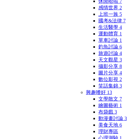
休閒哈啦
7
感情世界
2
上班一族
5
國考&法律
7
生活醫學
4
運動體育
1
單車討論
1
釣魚討論
6
旅遊討論
4
天文觀星
3
攝影分享
8
圖片分享
4
數位影視
2
笑話集錦
3
興趣嗜好
13
文學散文
7
繪圖藝術
1
布袋戲
3
動漫畫討論
3
美食天地
6
理財專區
心理測驗
1