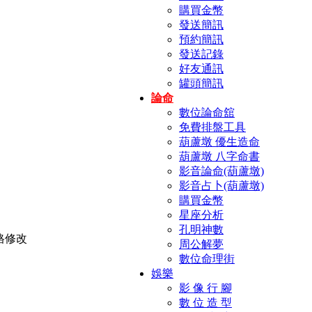
購買金幣
發送簡訊
預約簡訊
發送記錄
好友通訊
罐頭簡訊
論命
數位論命舘
免費排盤工具
葫蘆墩 優生造命
葫蘆墩 八字命書
影音論命(葫蘆墩)
影音占卜(葫蘆墩)
購買金幣
星座分析
孔明神數
周公解夢
數位命理街
娛樂
影 像 行 腳
數 位 造 型