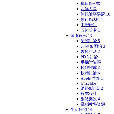
擇日&三式
1
西洋占星
無視論塔羅牌
10
修行&武術
1
中醫研討
五術哈啦
1
電腦資訊
13
硬體討論
5
超頻 & 開箱
3
數位生活
2
PDA 討論
手機討論區
軟體推薦
2
軟體討論
6
Apple 討論
1
Unix-like
網路&防毒
2
程式設計
網站架設
4
電腦教學資源
生活休閒
14