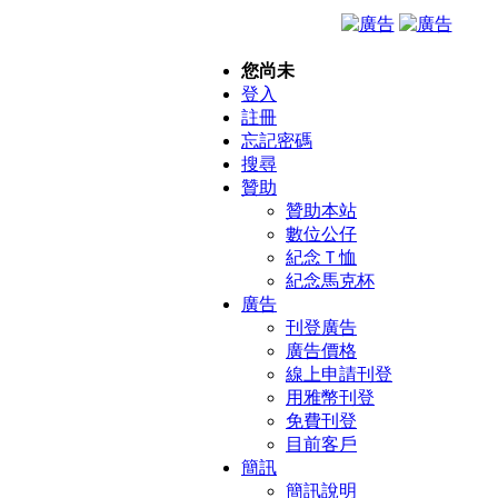
您尚未
登入
註冊
忘記密碼
搜尋
贊助
贊助本站
數位公仔
紀念Ｔ恤
紀念馬克杯
廣告
刊登廣告
廣告價格
線上申請刊登
用雅幣刊登
免費刊登
目前客戶
簡訊
簡訊說明