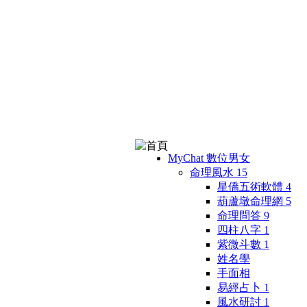
MyChat 數位男女
命理風水
15
星僑五術軟體
4
葫蘆墩命理網
5
命理問答
9
四柱八字
1
紫微斗數
1
姓名學
手面相
易經占卜
1
風水研討
1