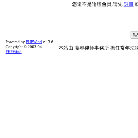
您還不是論壇會員,請先
註冊
Powered by
PHPWind
v1.3.6
Copyright © 2003-04
本站由
瀛睿律師事務所
擔任常年法律
PHPWind