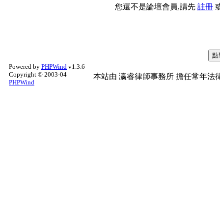
您還不是論壇會員,請先
註冊
Powered by
PHPWind
v1.3.6
Copyright © 2003-04
本站由
瀛睿律師事務所
擔任常年法律
PHPWind