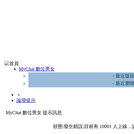
MyChat 數位男女
－最近版
－最近瀏
»
論壇提示
MyChat 數位男女 提示訊息
狀態:發生錯誤,目前有 10001 人上線