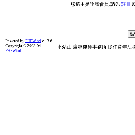
您還不是論壇會員,請先
註冊
Powered by
PHPWind
v1.3.6
Copyright © 2003-04
本站由
瀛睿律師事務所
擔任常年法律
PHPWind