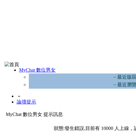
MyChat 數位男女
－最近版
－最近瀏
»
論壇提示
MyChat 數位男女 提示訊息
狀態:發生錯誤,目前有 10000 人上線