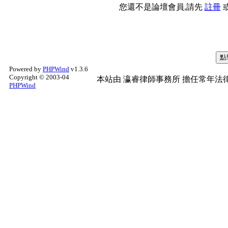
您還不是論壇會員,請先
註冊
Powered by
PHPWind
v1.3.6
Copyright © 2003-04
本站由
瀛睿律師事務所
擔任常年法律
PHPWind