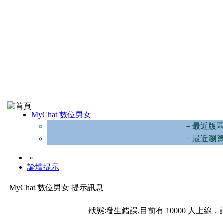
MyChat 數位男女
－最近版
－最近瀏
»
論壇提示
MyChat 數位男女 提示訊息
狀態:發生錯誤,目前有 10000 人上線