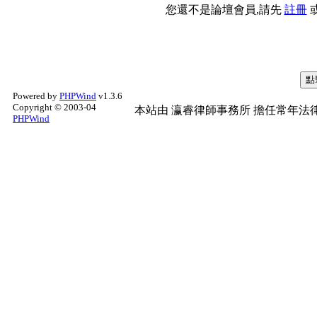
您還不是論壇會員,請先
註冊
Powered by
PHPWind
v1.3.6
Copyright © 2003-04
本站由
瀛睿律師事務所
擔任常年法律
PHPWind