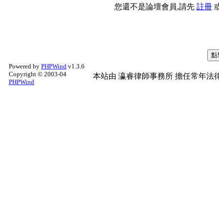
您還不是論壇會員,請先
註冊
Powered by
PHPWind
v1.3.6
Copyright © 2003-04
本站由
瀛睿律師事務所
擔任常年法律
PHPWind