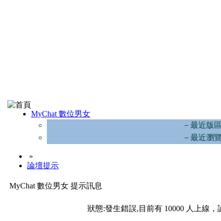
MyChat 數位男女
－最近版
－最近瀏
»
論壇提示
MyChat 數位男女 提示訊息
狀態:發生錯誤,目前有 10000 人上線