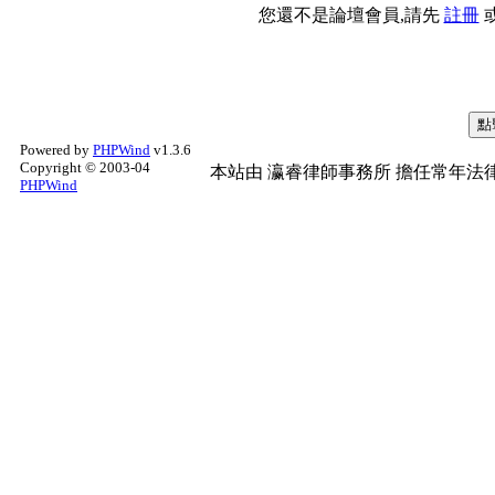
您還不是論壇會員,請先
註冊
Powered by
PHPWind
v1.3.6
Copyright © 2003-04
本站由
瀛睿律師事務所
擔任常年法律
PHPWind