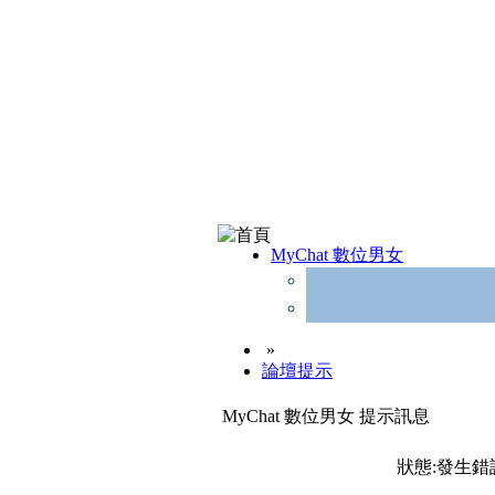
MyChat 數位男女
»
論壇提示
MyChat 數位男女 提示訊息
狀態:發生錯誤