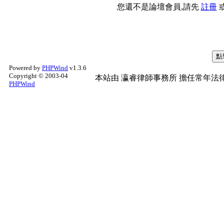
您還不是論壇會員,請先
註冊
Powered by
PHPWind
v1.3.6
Copyright © 2003-04
本站由
瀛睿律師事務所
擔任常年法律
PHPWind