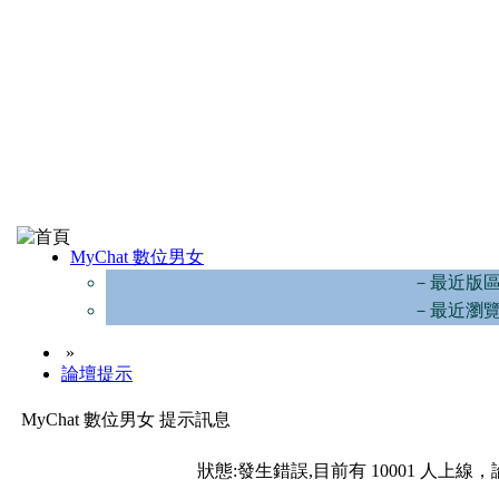
MyChat 數位男女
－最近版
－最近瀏
»
論壇提示
MyChat 數位男女 提示訊息
狀態:發生錯誤,目前有 10001 人上線