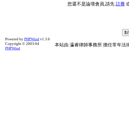
您還不是論壇會員,請先
註冊
Powered by
PHPWind
v1.3.6
Copyright © 2003-04
本站由
瀛睿律師事務所
擔任常年法律
PHPWind