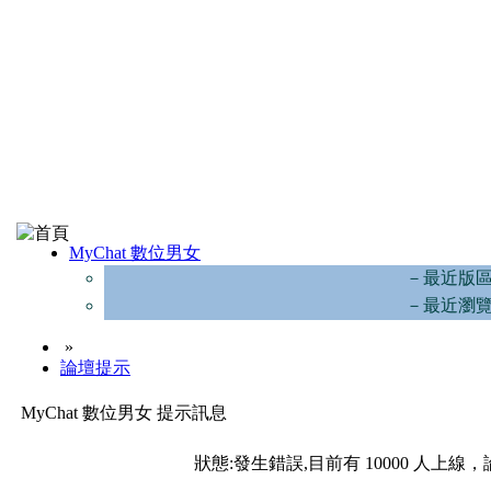
MyChat 數位男女
－最近版
－最近瀏
»
論壇提示
MyChat 數位男女 提示訊息
狀態:發生錯誤,目前有 10000 人上線