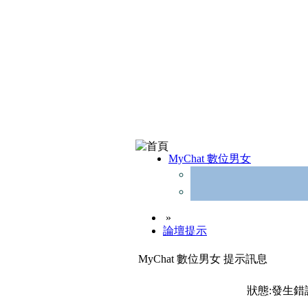
MyChat 數位男女
»
論壇提示
MyChat 數位男女 提示訊息
狀態:發生錯誤