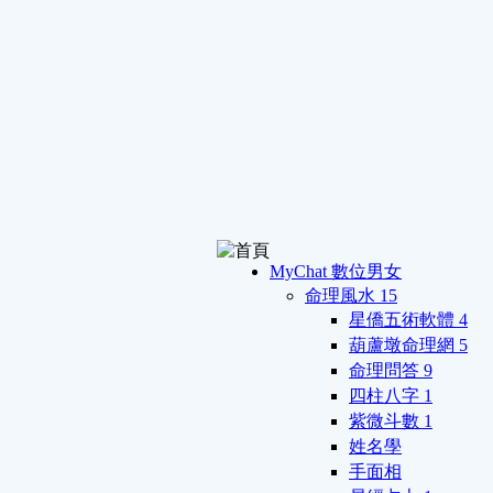
MyChat 數位男女
命理風水
15
星僑五術軟體
4
葫蘆墩命理網
5
命理問答
9
四柱八字
1
紫微斗數
1
姓名學
手面相