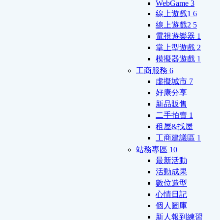
WebGame
3
線上遊戲1
6
線上遊戲2
5
電視遊樂器
1
掌上型遊戲
2
模擬器遊戲
1
工商服務
6
虛擬城市
7
好康分享
新品販售
二手拍賣
1
租屋&找屋
工商建議區
1
站務專區
10
最新活動
活動成果
數位造型
心情日記
個人圖庫
新人報到練習