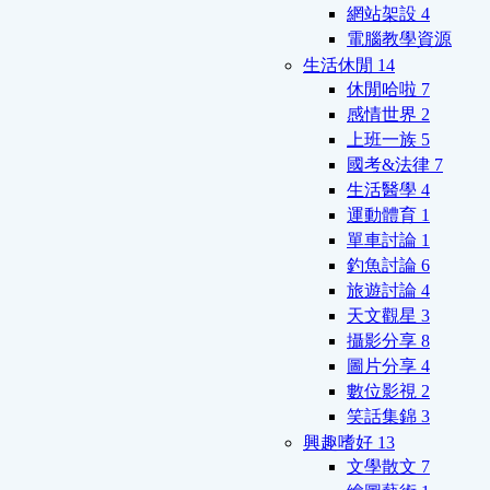
網站架設
4
電腦教學資源
生活休閒
14
休閒哈啦
7
感情世界
2
上班一族
5
國考&法律
7
生活醫學
4
運動體育
1
單車討論
1
釣魚討論
6
旅遊討論
4
天文觀星
3
攝影分享
8
圖片分享
4
數位影視
2
笑話集錦
3
興趣嗜好
13
文學散文
7