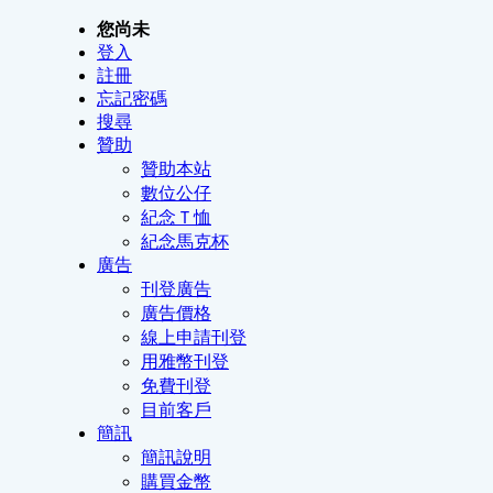
您尚未
登入
註冊
忘記密碼
搜尋
贊助
贊助本站
數位公仔
紀念Ｔ恤
紀念馬克杯
廣告
刊登廣告
廣告價格
線上申請刊登
用雅幣刊登
免費刊登
目前客戶
簡訊
簡訊說明
購買金幣