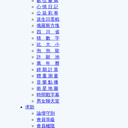
數 位 畫 廊
心 情 日 記
公 益 彩 券
送生日蛋糕
俄羅斯方塊
四 川 省
猜 數 字
比 大 小
泡 泡 龍
許 願 池
萬 年 曆
經 期 計 算
體 重 測 量
音 樂 點 播
衛 星 地 圖
時間戳字幕
男女聊天室
求助
論壇守則
會員等級
會員權限