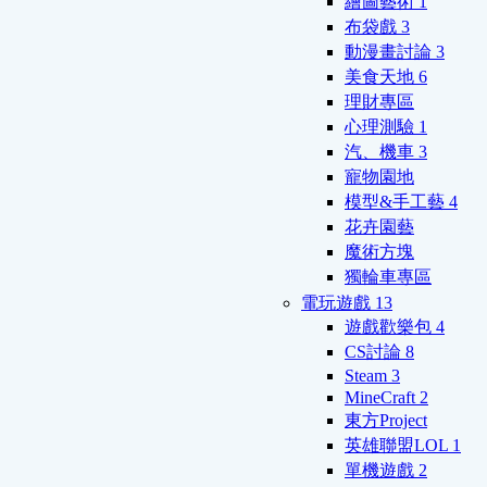
繪圖藝術
1
布袋戲
3
動漫畫討論
3
美食天地
6
理財專區
心理測驗
1
汽、機車
3
寵物園地
模型&手工藝
4
花卉園藝
魔術方塊
獨輪車專區
電玩遊戲
13
遊戲歡樂包
4
CS討論
8
Steam
3
MineCraft
2
東方Project
英雄聯盟LOL
1
單機遊戲
2