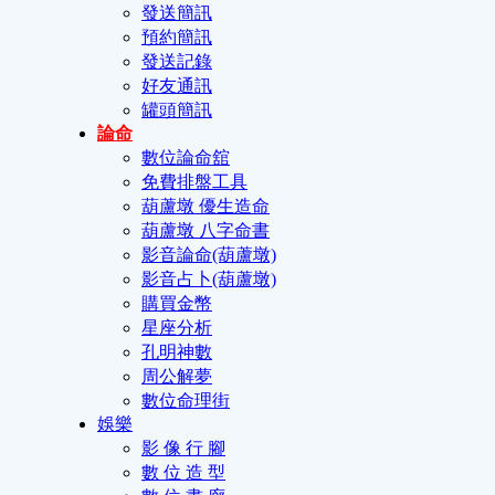
發送簡訊
預約簡訊
發送記錄
好友通訊
罐頭簡訊
論命
數位論命舘
免費排盤工具
葫蘆墩 優生造命
葫蘆墩 八字命書
影音論命(葫蘆墩)
影音占卜(葫蘆墩)
購買金幣
星座分析
孔明神數
周公解夢
數位命理街
娛樂
影 像 行 腳
數 位 造 型