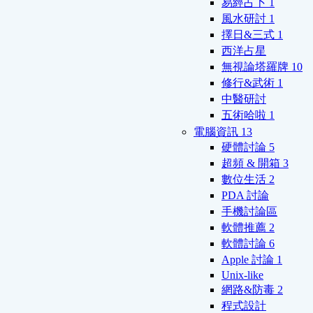
易經占卜
1
風水研討
1
擇日&三式
1
西洋占星
無視論塔羅牌
10
修行&武術
1
中醫研討
五術哈啦
1
電腦資訊
13
硬體討論
5
超頻 & 開箱
3
數位生活
2
PDA 討論
手機討論區
軟體推薦
2
軟體討論
6
Apple 討論
1
Unix-like
網路&防毒
2
程式設計