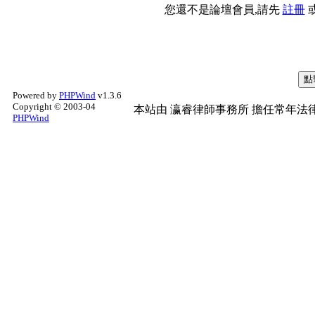
您還不是論壇會員,請先
註冊
Powered by
PHPWind
v1.3.6
Copyright © 2003-04
本站由
瀛睿律師事務所
擔任常年法律
PHPWind