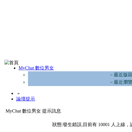
MyChat 數位男女
－最近版
－最近瀏
»
論壇提示
MyChat 數位男女 提示訊息
狀態:發生錯誤,目前有 10001 人上線