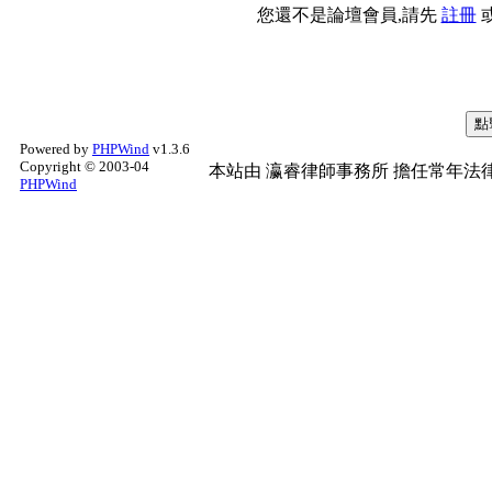
您還不是論壇會員,請先
註冊
Powered by
PHPWind
v1.3.6
Copyright © 2003-04
本站由
瀛睿律師事務所
擔任常年法律
PHPWind