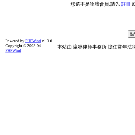
您還不是論壇會員,請先
註冊
Powered by
PHPWind
v1.3.6
Copyright © 2003-04
本站由
瀛睿律師事務所
擔任常年法律
PHPWind